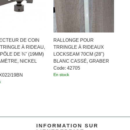
ECTEUR DE COIN
RALLONGE POUR
TRINGLE À RIDEAU,
TRRINGLE À RIDEAUX
PÔLE DE ¾" (19MM)
LOCKSEAM 70CM (28")
AMÈTRE, NICKEL
BLANC CASSÉ, GRABER
Code:
 42705
En stock
 X022/19BN
k
INFORMATION SUR